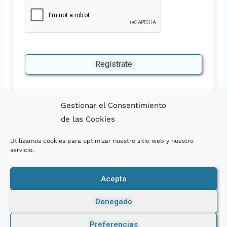
Regístrate
Gestionar el Consentimiento
de las Cookies
Utilizamos cookies para optimizar nuestro sitio web y nuestro
servicio.
Política de cookies
Política de privacidad
Acepto
Aviso Legal
Descargo de responsabilidad
Denegado
Declaración de accesibilidad
Contratación
F
L
Y
I
T
T
Preferencias