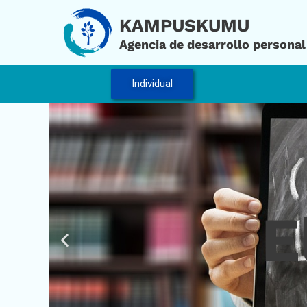
Ir
KAMPUSKUMU
al
Agencia de desarrollo personal
contenido
Individual
E
Diapositiva
anterior